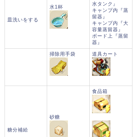
水タンク』
水1杯
キャンプ内『蒸
留器』
皿洗いをする
キャンプ内『大
容量蒸留器』
ボード上『蒸留
器』
掃除用手袋
道具カート
食品箱
砂糖
糖分補給