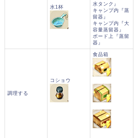
水タンク』
水1杯
キャンプ内『蒸
留器』
キャンプ内『大
容量蒸留器』
ボード上『蒸留
器』
食品箱
コショウ
調理する