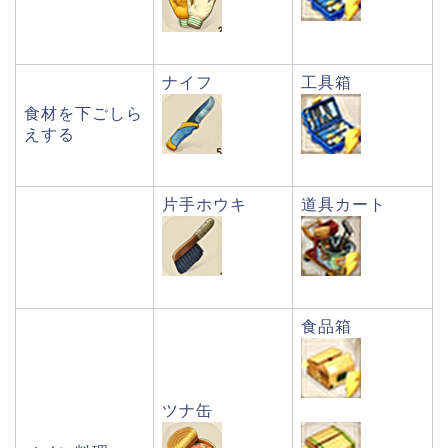
ナイフ
工具箱
食材を下ごしら
えする
片手ホウキ
道具カート
食品箱
ツナ缶