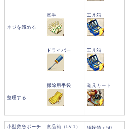
軍手
工具箱
ネジを締める
ドライバー
工具箱
掃除用手袋
道具カート
整理する
小型救急ポーチ
食品箱（Lv.1）
経験値＋50