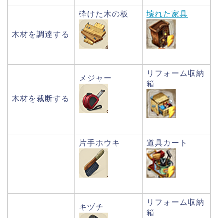
砕けた木の板
壊れた家具
木材を調達する
リフォーム収納
メジャー
箱
木材を裁断する
片手ホウキ
道具カート
リフォーム収納
キヅチ
箱