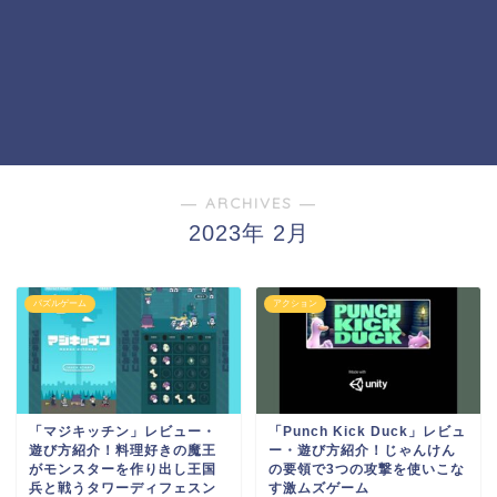
― ARCHIVES ―
2023年 2月
パズルゲーム
アクション
「マジキッチン」レビュー・
「Punch Kick Duck」レビュ
遊び方紹介！料理好きの魔王
ー・遊び方紹介！じゃんけん
がモンスターを作り出し王国
の要領で3つの攻撃を使いこな
兵と戦うタワーディフェスン
す激ムズゲーム