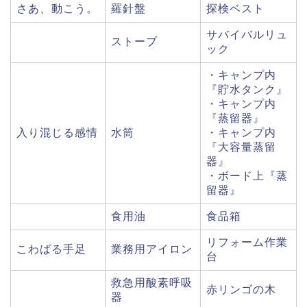
さあ、動こう。
羅針盤
探検ベスト
サバイバルリュ
ストーブ
ック
・キャンプ内
『貯水タンク』
・キャンプ内
『蒸留器』
入り混じる感情
水筒
・キャンプ内
『大容量蒸留
器』
・ボード上『蒸
留器』
食用油
食品箱
リフォーム作業
こわばる手足
業務用アイロン
台
救急用酸素呼吸
赤リンゴの木
器