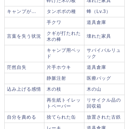
砕けた木の板
壊れた家具
キャンプが…
タンポポの種
蜂（Lv.3）
手クワ
道具倉庫
クギが打たれた
言葉を失う状況
壊れた家具
木の棒
キャンプ用ベッ
サバイバルリュ
ド
ック
茫然自失
片手ホウキ
道具倉庫
静脈注射
医療バッグ
込み上げる感情
木の枝
木の山
再生紙トイレッ
リサイクル品の
トペーパー
回収箱
自分を責める
捨てられた缶
放置された古鉄
レーキ
道具倉庫