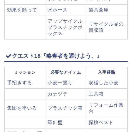
効果を願って
水ホース
道具倉庫
アップサイクル
リサイクル品の
プラスチックボ
回収箱
ックス
クエスト18『略奪者を避けよう。』
ミッション
必要なアイテム
入手経路
手招きする
小麦一握り
収穫した小麦
カナヅチ
工具箱
リフォーム作業
集団を率いる
プラスチック箱
台
羅針盤
探検ベスト