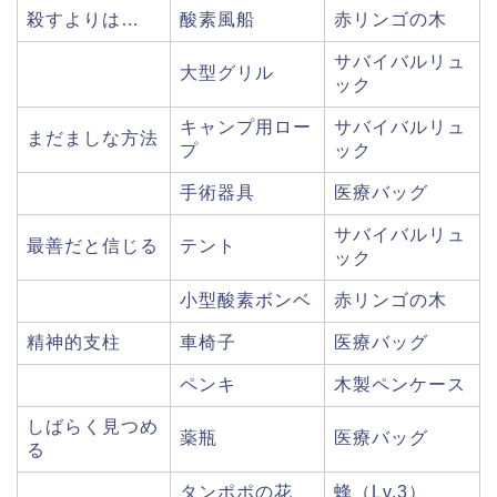
殺すよりは…
酸素風船
赤リンゴの木
サバイバルリュ
大型グリル
ック
キャンプ用ロー
サバイバルリュ
まだましな方法
プ
ック
手術器具
医療バッグ
サバイバルリュ
最善だと信じる
テント
ック
小型酸素ボンベ
赤リンゴの木
精神的支柱
車椅子
医療バッグ
ペンキ
木製ペンケース
しばらく見つめ
薬瓶
医療バッグ
る
タンポポの花
蜂（Lv.3）