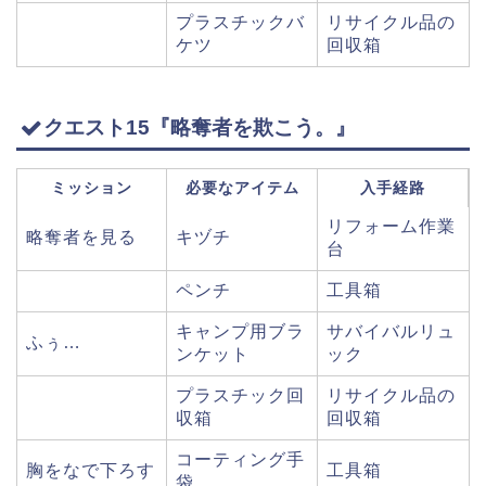
プラスチックバ
リサイクル品の
ケツ
回収箱
クエスト15『略奪者を欺こう。』
ミッション
必要なアイテム
入手経路
リフォーム作業
略奪者を見る
キヅチ
台
ペンチ
工具箱
キャンプ用ブラ
サバイバルリュ
ふぅ…
ンケット
ック
プラスチック回
リサイクル品の
収箱
回収箱
コーティング手
胸をなで下ろす
工具箱
袋