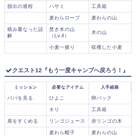
脱出の過程
ハサミ
工具箱
麦わらロープ
麦わらの山
積み重なった誤
焚き木の山
木の山
解
（Lv.4）
小麦一握り
収穫した小麦
クエスト12『もう一度キャンプへ戻ろう！』
ミッション
必要なアイテム
入手経路
パパを見る
ひよこ
卵パック
キリ
工具箱
肩をすくめる
リンゴジュース
赤リンゴの木
麦わら帽子
麦わらの山