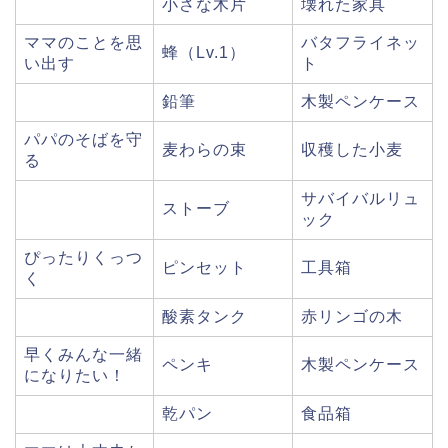
小さな木片
壊れた家具
ママのことを思
バタフライネッ
蜂（Lv.1）
い出す
ト
鉛筆
木製ペンケース
パパのそばを守
麦わらの束
収穫した小麦
る
サバイバルリュ
ストーブ
ック
ぴったりくっつ
ピンセット
工具箱
く
酸素タンク
赤リンゴの木
早くみんな一緒
ペンキ
木製ペンケース
になりたい！
乾パン
食品箱