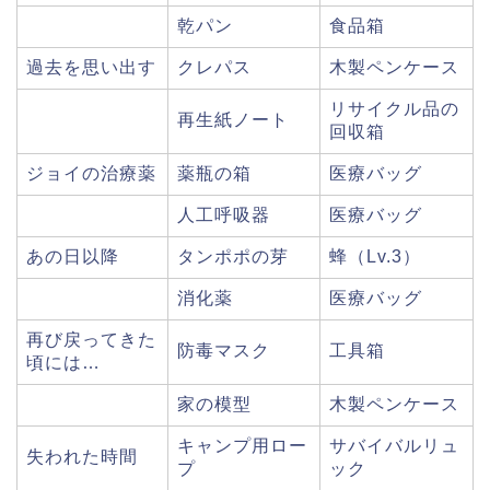
乾パン
食品箱
過去を思い出す
クレパス
木製ペンケース
リサイクル品の
再生紙ノート
回収箱
ジョイの治療薬
薬瓶の箱
医療バッグ
人工呼吸器
医療バッグ
あの日以降
タンポポの芽
蜂（Lv.3）
消化薬
医療バッグ
再び戻ってきた
防毒マスク
工具箱
頃には…
家の模型
木製ペンケース
キャンプ用ロー
サバイバルリュ
失われた時間
プ
ック