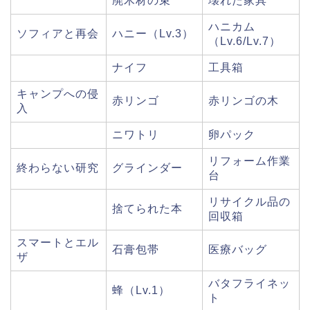
廃木材の束
壊れた家具
ハニカム
ソフィアと再会
ハニー（Lv.3）
（Lv.6/Lv.7）
ナイフ
工具箱
キャンプへの侵
赤リンゴ
赤リンゴの木
入
ニワトリ
卵パック
リフォーム作業
終わらない研究
グラインダー
台
リサイクル品の
捨てられた本
回収箱
スマートとエル
石膏包帯
医療バッグ
ザ
バタフライネッ
蜂（Lv.1）
ト