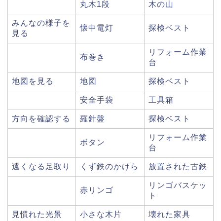
丸木1段
木の山
みんなの様子を
懐中電灯
探検ベスト
見る
リフォーム作業
布巻き
台
地図を見る
地図
探検ベスト
安全手袋
工具箱
方向を確認する
羅針盤
探検ベスト
リフォーム作業
ボタン
台
遠くなる足取り
くず鉄のかけら
放置された古鉄
リンゴバスケッ
赤リンゴ
ト
見慣れた光景
小さな木片
壊れた家具