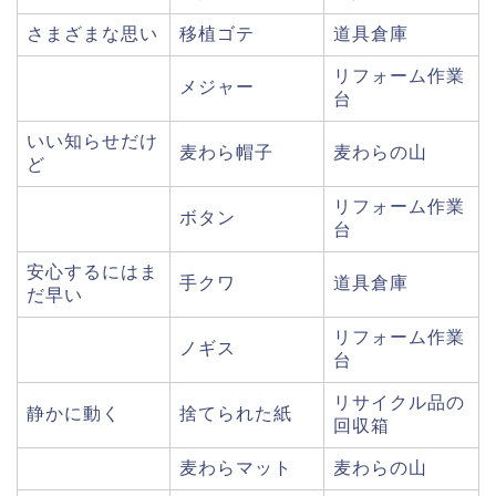
さまざまな思い
移植ゴテ
道具倉庫
リフォーム作業
メジャー
台
いい知らせだけ
麦わら帽子
麦わらの山
ど
リフォーム作業
ボタン
台
安心するにはま
手クワ
道具倉庫
だ早い
リフォーム作業
ノギス
台
リサイクル品の
静かに動く
捨てられた紙
回収箱
麦わらマット
麦わらの山