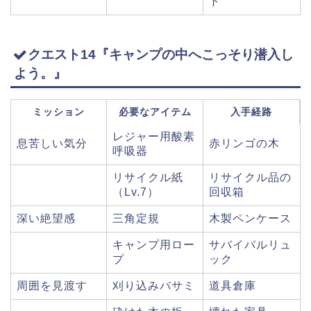
ト
クエスト14『キャンプの中へこっそり潜入し
よう。』
ミッション
必要なアイテム
入手経路
レジャー用酸素
息苦しい気分
赤リンゴの木
呼吸器
リサイクル紙
リサイクル品の
（Lv.7）
回収箱
深い絶望感
三角定規
木製ペンケース
キャンプ用ロー
サバイバルリュ
プ
ック
周囲を見渡す
刈り込みバサミ
道具倉庫