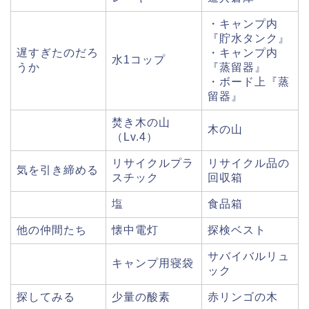
・キャンプ内
『貯水タンク』
遅すぎたのだろ
・キャンプ内
水1コップ
うか
『蒸留器』
・ボード上『蒸
留器』
焚き木の山
木の山
（Lv.4）
リサイクルプラ
リサイクル品の
気を引き締める
スチック
回収箱
塩
食品箱
他の仲間たち
懐中電灯
探検ベスト
サバイバルリュ
キャンプ用寝袋
ック
探してみる
少量の酸素
赤リンゴの木