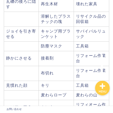
瓦礫の後ろに隠
再生木材
壊れた家具
す
溶解したプラス
リサイクル品の
チックの塊
回収箱
ジョイを引き寄
キャンプ用ブラ
サバイバルリュ
せる
ンケット
ック
防塵マスク
工具箱
リフォーム作業
静かにさせる
接着剤
台
お問い合わせ
リフォーム作業
布切れ
台
見慣れた顔
キリ
工具箱
MENU
麦わらロープ
麦わらの山
リフィオーム作
…ソフィア？
カンナ
お問い合わせ
業台