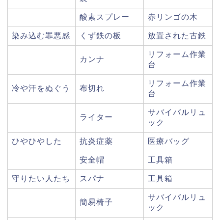
酸素スプレー
赤リンゴの木
染み込む罪悪感
くず鉄の板
放置された古鉄
リフォーム作業
カンナ
台
リフォーム作業
冷や汗をぬぐう
布切れ
台
サバイバルリュ
ライター
ック
ひやひやした
抗炎症薬
医療バッグ
安全帽
工具箱
守りたい人たち
スパナ
工具箱
サバイバルリュ
簡易椅子
ック