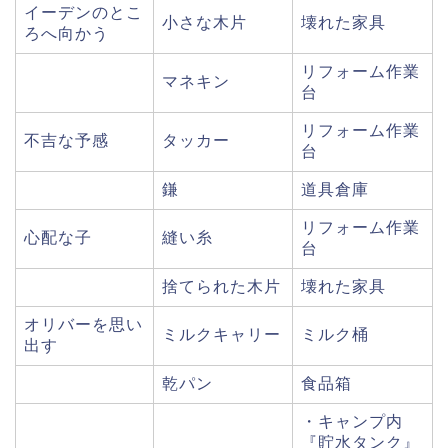
イーデンのとこ
小さな木片
壊れた家具
ろへ向かう
リフォーム作業
マネキン
台
リフォーム作業
不吉な予感
タッカー
台
鎌
道具倉庫
リフォーム作業
心配な子
縫い糸
台
捨てられた木片
壊れた家具
オリバーを思い
ミルクキャリー
ミルク桶
出す
乾パン
食品箱
・キャンプ内
『貯水タンク』