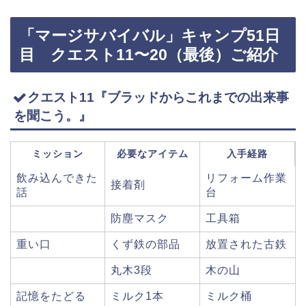
「マージサバイバル」キャンプ51日
目 クエスト11〜20（最後）ご紹介
クエスト11『ブラッドからこれまでの出来事
を聞こう。』
ミッション
必要なアイテム
入手経路
飲み込んできた
リフォーム作業
接着剤
話
台
防塵マスク
工具箱
重い口
くず鉄の部品
放置された古鉄
丸木3段
木の山
記憶をたどる
ミルク1本
ミルク桶