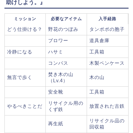
助けしよう。』
ミッション
必要なアイテム
入手経路
どう仕掛ける？
野花のつぼみ
タンポポの胞子
ブロワー
道具倉庫
冷静になる
ハサミ
工具箱
コンパス
木製ペンケース
焚き木の山
無言で歩く
木の山
（Lv.4）
安全靴
工具箱
リサイクル用の
やるべきことだ
放置された古鉄
くず鉄
リサイクル品の
再生紙
回収箱