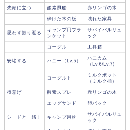
先頭に立つ
酸素風船
赤リンゴの木
砕けた木の板
壊れた家具
キャンプ用ブラ
サバイバルリュ
思わず振り返る
ンケット
ック
ゴーグル
工具箱
ハニカム
安堵する
ハニー（Lv.5）
（Lv.6/Lv.7)
ミルクポット
ヨーグルト
（ミルク桶）
得意げ
酸素スプレー
赤リンゴの木
エッグサンド
卵パック
サバイバルリュ
シードと一緒！
キャンプ用枕
ック