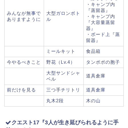
・キャンプ内
『蒸留器』
みんなが無事で
大型ガロンボト
・キャンプ内
ありますように
ル
『大容量蒸留
器』
・ボード上『蒸
留器』
ミールキット
食品箱
今やるべきこと
野花（Lv.4）
タンポポの胞子
大型サンドシャ
道具倉庫
ベル
前だけを見る
三つ手チリトリ
道具倉庫
丸木2段
木の山
クエスト17『3人が生き延びられるように手