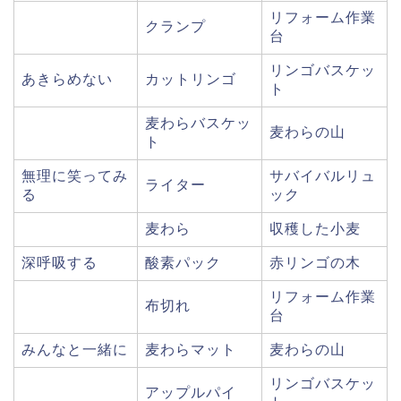
リフォーム作業
クランプ
台
リンゴバスケッ
あきらめない
カットリンゴ
ト
麦わらバスケッ
麦わらの山
ト
無理に笑ってみ
サバイバルリュ
ライター
る
ック
麦わら
収穫した小麦
深呼吸する
酸素パック
赤リンゴの木
リフォーム作業
布切れ
台
みんなと一緒に
麦わらマット
麦わらの山
リンゴバスケッ
アップルパイ