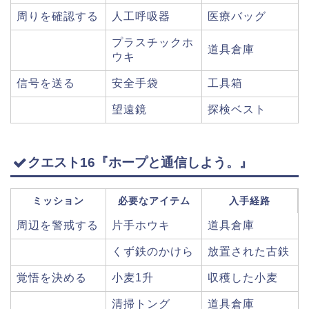
周りを確認する
人工呼吸器
医療バッグ
プラスチックホ
道具倉庫
ウキ
信号を送る
安全手袋
工具箱
望遠鏡
探検ベスト
クエスト16『ホープと通信しよう。』
ミッション
必要なアイテム
入手経路
周辺を警戒する
片手ホウキ
道具倉庫
くず鉄のかけら
放置された古鉄
覚悟を決める
小麦1升
収穫した小麦
清掃トング
道具倉庫