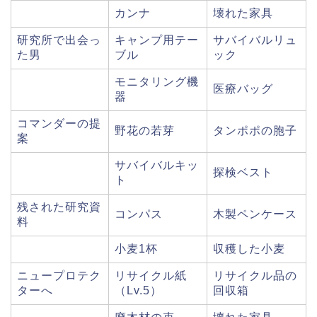
カンナ
壊れた家具
研究所で出会っ
キャンプ用テー
サバイバルリュ
た男
ブル
ック
モニタリング機
医療バッグ
器
コマンダーの提
野花の若芽
タンポポの胞子
案
サバイバルキッ
探検ベスト
ト
残された研究資
コンパス
木製ペンケース
料
小麦1杯
収穫した小麦
ニュープロテク
リサイクル紙
リサイクル品の
ターへ
（Lv.5）
回収箱