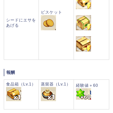
ビスケット
シードにエサを
あげる
報酬
食品箱（Lv.1）
蒸留器（Lv.1）
経験値＋60