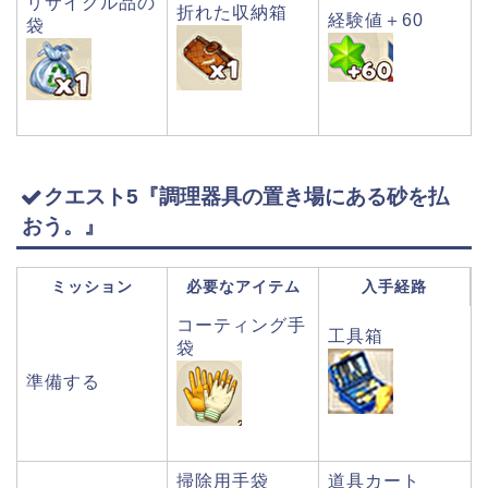
リサイクル品の
折れた収納箱
経験値＋60
袋
クエスト5『調理器具の置き場にある砂を払
おう。』
ミッション
必要なアイテム
入手経路
コーティング手
工具箱
袋
準備する
掃除用手袋
道具カート