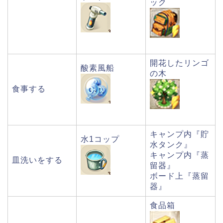
ック
開花したリンゴ
酸素風船
の木
食事する
キャンプ内『貯
水1コップ
水タンク』
キャンプ内『蒸
皿洗いをする
留器』
ボード上『蒸留
器』
食品箱