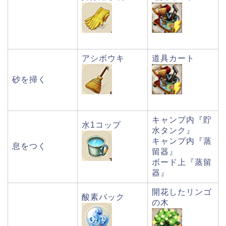
アシボウキ
道具カート
砂を掃く
キャンプ内『貯
水1コップ
水タンク』
キャンプ内『蒸
息をつく
留器』
ボード上『蒸留
器』
開花したリンゴ
酸素パック
の木