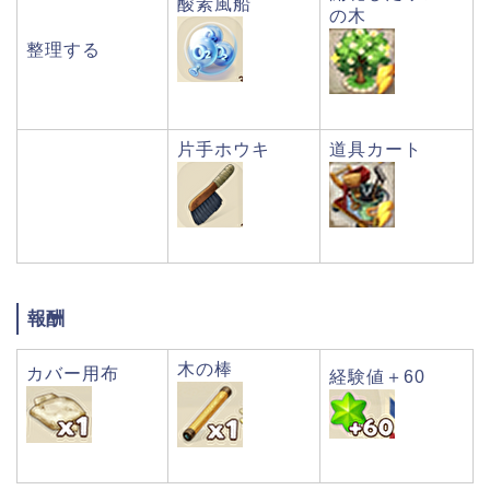
酸素風船
の木
整理する
片手ホウキ
道具カート
報酬
木の棒
カバー用布
経験値＋60