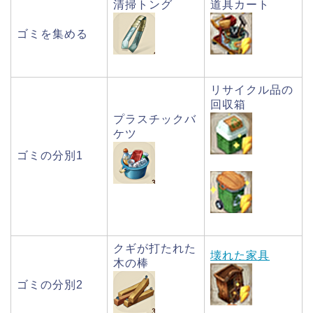
清掃トング
道具カート
ゴミを集める
リサイクル品の
回収箱
プラスチックバ
ケツ
ゴミの分別1
クギが打たれた
壊れた家具
木の棒
ゴミの分別2