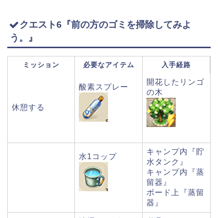
クエスト6『前の方のゴミを掃除してみよ
う。』
ミッション
必要なアイテム
入手経路
開花したリンゴ
酸素スプレー
の木
休憩する
キャンプ内『貯
水1コップ
水タンク』
キャンプ内『蒸
留器』
ボード上『蒸留
器』