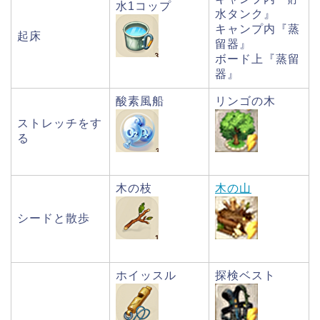
水1コップ
水タンク』
キャンプ内『蒸
起床
留器』
ボード上『蒸留
器』
酸素風船
リンゴの木
ストレッチをす
る
木の枝
木の山
シードと散歩
ホイッスル
探検ベスト