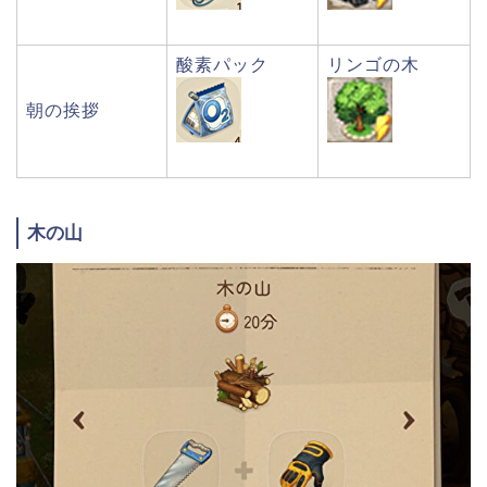
酸素パック
リンゴの木
朝の挨拶
木の山