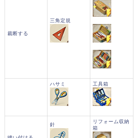
三角定規
裁断する
ハサミ
工具箱
リフォーム収納
針
箱
縫い付ける