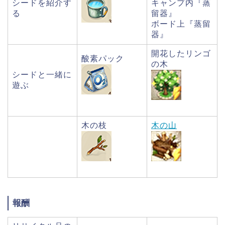
シードを紹介す
キャンプ内『蒸
る
留器』
ボード上『蒸留
器』
開花したリンゴ
酸素パック
の木
シードと一緒に
遊ぶ
木の枝
木の山
報酬