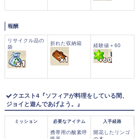
報酬
リサイクル品の
折れた収納箱
経験値＋60
袋
クエスト4『ソフィアが料理をしている間、
ジョイと遊んであげよう。』
ミッション
必要なアイテム
入手経路
携帯用の酸素呼
開花したリンゴ
吸器
の木