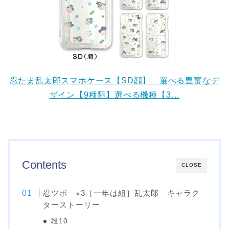
忍たま乱太郎スマホケース【SD顔】 選べる豊富なデ
ザイン【9種類】選べる機種【3…
Contents
CLOSE
忍ツボ ⭐︎3［一年は組］乱太郎 キャラク
ターストーリー
段10