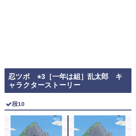
忍ツボ ⭐︎3［一年は組］乱太郎 キ
ャラクターストーリー
段10