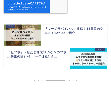
「マージサバイバル」攻略！38日目のク
エスト12〜22ご紹介
「忍ツボ」（忍たま乱太郎 ムゲンのツボ
大暴走の段）⭐︎3 ［一年は組］き...