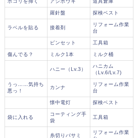
ホコリを掃く
アシボウキ
道具倉庫
羅針盤
探検ベスト
リフォーム作業
ラベルを貼る
接着剤
台
ピンセット
工具箱
傷んでる？
ミルク1本
ミルク桶
ハニカム
ハニー（Lv.3）
（Lv.6/Lv.7)
うっ……気持ち
リフォーム作業
カンナ
悪っ！
台
懐中電灯
探検ベスト
コーティング手
袋に入れる
工具箱
袋
リフォーム作業
糸切りバサミ