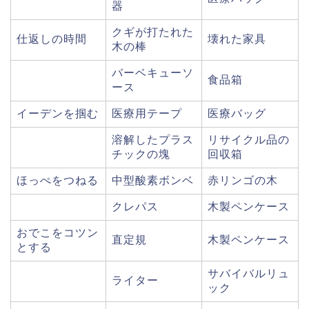
器
クギが打たれた
仕返しの時間
壊れた家具
木の棒
バーベキューソ
食品箱
ース
イーデンを掴む
医療用テープ
医療バッグ
溶解したプラス
リサイクル品の
チックの塊
回収箱
ほっぺをつねる
中型酸素ボンベ
赤リンゴの木
クレパス
木製ペンケース
おでこをコツン
直定規
木製ペンケース
とする
サバイバルリュ
ライター
ック