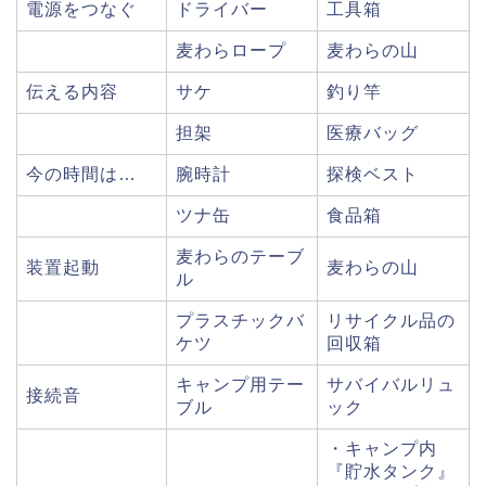
電源をつなぐ
ドライバー
工具箱
麦わらロープ
麦わらの山
伝える内容
サケ
釣り竿
担架
医療バッグ
今の時間は…
腕時計
探検ベスト
ツナ缶
食品箱
麦わらのテーブ
装置起動
麦わらの山
ル
プラスチックバ
リサイクル品の
ケツ
回収箱
キャンプ用テー
サバイバルリュ
接続音
ブル
ック
・キャンプ内
『貯水タンク』