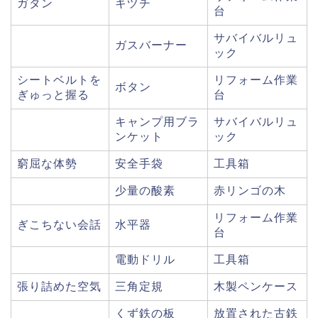
ガタン
キヅチ
台
サバイバルリュ
ガスバーナー
ック
シートベルトを
リフォーム作業
ボタン
ぎゅっと握る
台
キャンプ用ブラ
サバイバルリュ
ンケット
ック
窮屈な体勢
安全手袋
工具箱
少量の酸素
赤リンゴの木
リフォーム作業
ぎこちない会話
水平器
台
電動ドリル
工具箱
張り詰めた空気
三角定規
木製ペンケース
くず鉄の板
放置された古鉄