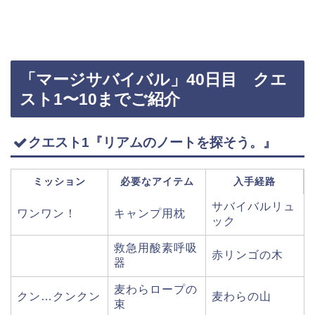
「マージサバイバル」40日目 クエ
スト1〜10までご紹介
クエスト1『リアムのノートを探そう。』
ミッション
必要なアイテム
入手経路
サバイバルリュ
ワンワン！
キャンプ用枕
ック
救急用酸素呼吸
赤リンゴの木
器
麦わらロープの
クン…クンクン
麦わらの山
束