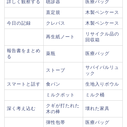
詳しく観察する
聴診器
医療バッグ
直定規
木製ペンケース
今日の記録
クレパス
木製ペンケース
リサイクル品の
再生紙ノート
回収箱
報告書をまとめ
薬瓶
医療バッグ
る
サバイバルリュ
ストーブ
ック
スマートと話す
食パン
生地入りボウル
ミルクポット
ミルク桶
クギが打たれた
深く考え込む
壊れた家具
木の棒
弾性包帯
医療バッグ