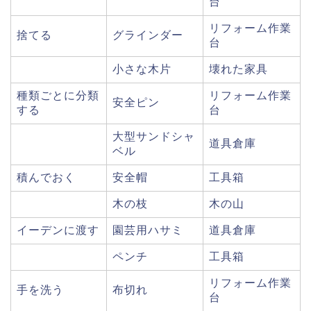
台
リフォーム作業
捨てる
グラインダー
台
小さな木片
壊れた家具
種類ごとに分類
リフォーム作業
安全ピン
する
台
大型サンドシャ
道具倉庫
ベル
積んでおく
安全帽
工具箱
木の枝
木の山
イーデンに渡す
園芸用ハサミ
道具倉庫
ペンチ
工具箱
リフォーム作業
手を洗う
布切れ
台