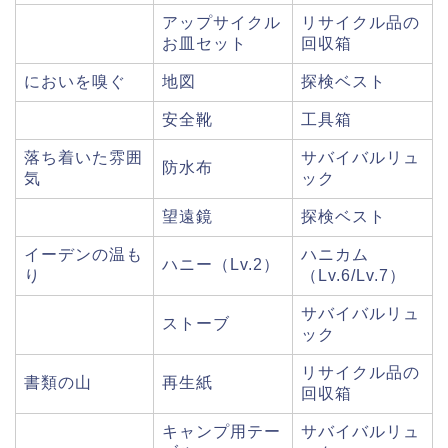
アップサイクル
リサイクル品の
お皿セット
回収箱
においを嗅ぐ
地図
探検ベスト
安全靴
工具箱
落ち着いた雰囲
サバイバルリュ
防水布
気
ック
望遠鏡
探検ベスト
イーデンの温も
ハニカム
ハニー（Lv.2）
り
（Lv.6/Lv.7）
サバイバルリュ
ストーブ
ック
リサイクル品の
書類の山
再生紙
回収箱
キャンプ用テー
サバイバルリュ