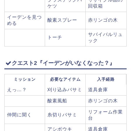
ケツ
回収箱
イーデンを見つ
酸素スプレー
赤リンゴの木
める
サバイバルリュ
トーチ
ック
クエスト2『イーデンがいなくなった？』
ミッション
必要なアイテム
入手経路
えっ…？
刈り込みバサミ
道具倉庫
酸素風船
赤リンゴの木
リフォーム作業
仲間に聞く
糸切りバサミ
台
アシボウキ
道具倉庫