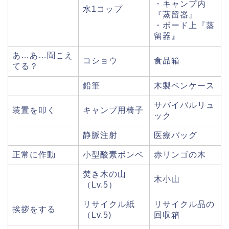
・キャンプ内
水1コップ
『蒸留器』
・ボード上『蒸
留器』
あ…あ…聞こえ
コショウ
食品箱
てる？
鉛筆
木製ペンケース
サバイバルリュ
装置を叩く
キャンプ用椅子
ック
静脈注射
医療バッグ
正常に作動
小型酸素ボンベ
赤リンゴの木
焚き木の山
木小山
（Lv.5）
リサイクル紙
リサイクル品の
挨拶をする
（Lv.5)
回収箱