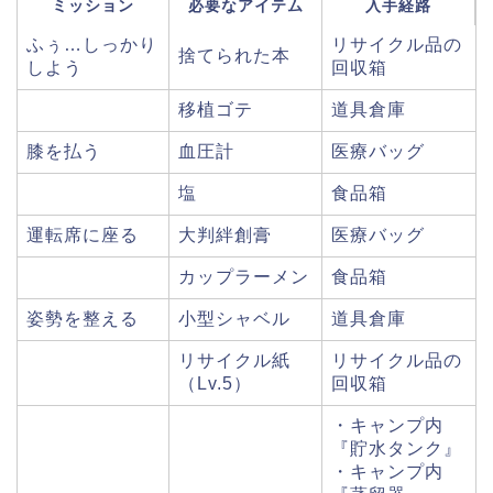
ミッション
必要なアイテム
入手経路
ふぅ…しっかり
リサイクル品の
捨てられた本
しよう
回収箱
移植ゴテ
道具倉庫
膝を払う
血圧計
医療バッグ
塩
食品箱
運転席に座る
大判絆創膏
医療バッグ
カップラーメン
食品箱
姿勢を整える
小型シャベル
道具倉庫
リサイクル紙
リサイクル品の
（Lv.5）
回収箱
・キャンプ内
『貯水タンク』
・キャンプ内