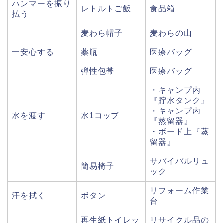
ハンマーを振り
レトルトご飯
食品箱
払う
麦わら帽子
麦わらの山
一安心する
薬瓶
医療バッグ
弾性包帯
医療バッグ
・キャンプ内
『貯水タンク』
・キャンプ内
水を渡す
水1コップ
『蒸留器』
・ボード上『蒸
留器』
サバイバルリュ
簡易椅子
ック
リフォーム作業
汗を拭く
ボタン
台
再生紙トイレッ
リサイクル品の