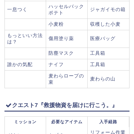
ハッセルバック
一息つく
ジャガイモの箱
ポテト
小麦粉
収穫した小麦
もっといい方法
傷用塗り薬
医療バッグ
は？
防塵マスク
工具箱
誰かの気配
ナイフ
工具箱
麦わらロープの
麦わらの山
束
クエスト7『救援物資を届けに行こう。』
ミッション
必要なアイテム
入手経路
リフォーム作業