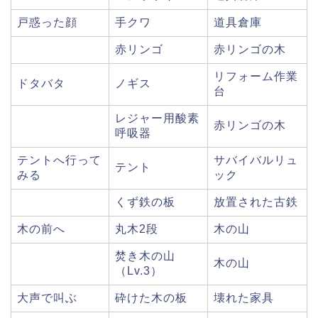
戸惑った顔
手クワ
道具倉庫
赤リンゴ
赤リンゴの木
リフォーム作業
ドタバタ
ノギス
台
レジャー用酸素
赤リンゴの木
呼吸器
テントへ行って
サバイバルリュ
テント
みる
ック
くず鉄の板
放置された古鉄
木の前へ
丸木2段
木の山
焚き木の山
木の山
（Lv.3）
大声で叫ぶ
砕けた木の板
壊れた家具