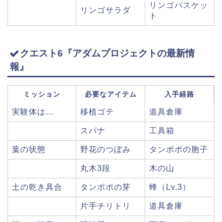
リンゴバスケッ
リンゴサラダ
ト
クエスト6『アダムプロジェクトの最新情
報』
ミッション
必要なアイテム
入手経路
実験体は…
移植ゴテ
道具倉庫
スパナ
工具箱
葉の状態
野花のつぼみ
タンポポの胞子
丸木3段
木の山
土の乾き具合
タンポポの芽
蜂（Lv.3）
片手チリトリ
道具倉庫