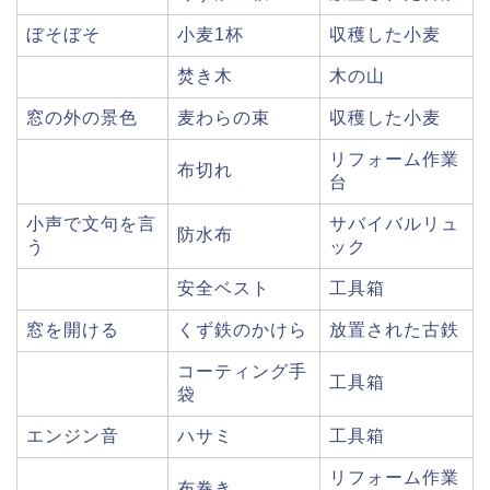
ぼそぼそ
小麦1杯
収穫した小麦
焚き木
木の山
窓の外の景色
麦わらの束
収穫した小麦
リフォーム作業
布切れ
台
小声で文句を言
サバイバルリュ
防水布
う
ック
安全ベスト
工具箱
窓を開ける
くず鉄のかけら
放置された古鉄
コーティング手
工具箱
袋
エンジン音
ハサミ
工具箱
リフォーム作業
布巻き