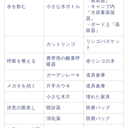
『蒸留器』
水を飲む
小さな水ボトル
・キャンプ内
『大容量蒸留
器』
・ボード上『蒸
留器』
リンゴバスケッ
カットリンゴ
ト
携帯用の酸素呼
呼吸を整える
赤リンゴの木
吸器
ガーデンレーキ
道具倉庫
メガネを拭く
片手ホウキ
道具倉庫
小さな木片
壊れた家具
決意の眼差し
聴診器
医療バッグ
消化薬
医療バッグ