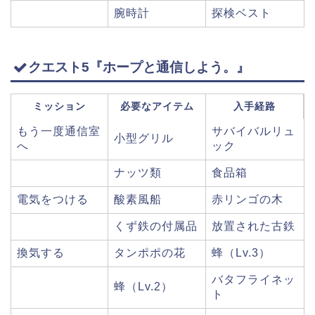
腕時計
探検ベスト
クエスト5『ホープと通信しよう。』
ミッション
必要なアイテム
入手経路
もう一度通信室
サバイバルリュ
小型グリル
へ
ック
ナッツ類
食品箱
電気をつける
酸素風船
赤リンゴの木
くず鉄の付属品
放置された古鉄
換気する
タンポポの花
蜂（Lv.3）
バタフライネッ
蜂（Lv.2）
ト