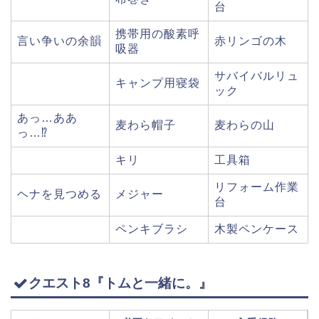
台
携帯用の酸素呼
言い争いの余韻
赤リンゴの木
吸器
サバイバルリュ
キャンプ用寝袋
ック
あっ…ああ
麦わら帽子
麦わらの山
っ…⁉︎
キリ
工具箱
リフォーム作業
ヘナを見つめる
メジャー
台
ペンキブラシ
木製ペンケース
クエスト8『トムと一緒に。』