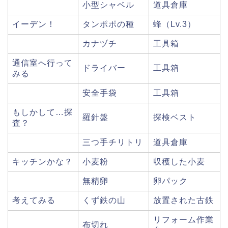
小型シャベル
道具倉庫
イーデン！
タンポポの種
蜂（Lv.3）
カナヅチ
工具箱
通信室へ行って
ドライバー
工具箱
みる
安全手袋
工具箱
もしかして…探
羅針盤
探検ベスト
査？
三つ手チリトリ
道具倉庫
キッチンかな？
小麦粉
収穫した小麦
無精卵
卵パック
考えてみる
くず鉄の山
放置された古鉄
リフォーム作業
布切れ