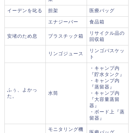
イーデンを叱る
担架
医療バッグ
エナジーバー
食品箱
リサイクル品の
安堵のため息
プラスチック箱
回収箱
リンゴバスケッ
リンゴジュース
ト
・キャンプ内
『貯水タンク』
・キャンプ内
『蒸留器』
ふぅ、よかっ
水筒
・キャンプ内
た。
『大容量蒸留
器』
・ボード上『蒸
留器』
モニタリング機
医療バッグ