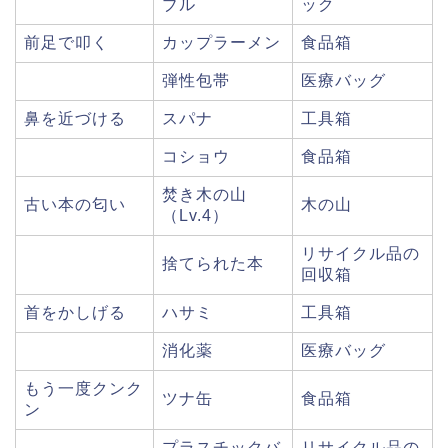
ブル
ック
前足で叩く
カップラーメン
食品箱
弾性包帯
医療バッグ
鼻を近づける
スパナ
工具箱
コショウ
食品箱
焚き木の山
古い本の匂い
木の山
（Lv.4）
リサイクル品の
捨てられた本
回収箱
首をかしげる
ハサミ
工具箱
消化薬
医療バッグ
もう一度クンク
ツナ缶
食品箱
ン
プラスチックバ
リサイクル品の