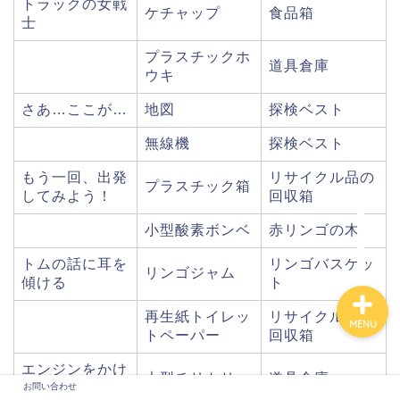
トラックの女戦
ケチャップ
食品箱
士
プラスチックホ
道具倉庫
ウキ
さあ…ここが…
地図
探検ベスト
無線機
探検ベスト
もう一回、出発
リサイクル品の
プラスチック箱
してみよう！
回収箱
お問い合わせ
小型酸素ボンベ
赤リンゴの木
トムの話に耳を
リンゴバスケッ
リンゴジャム
傾ける
ト
再生紙トイレッ
リサイクル品の
MENU
トペーパー
回収箱
エンジンをかけ
大型チリトリ
道具倉庫
る
お問い合わせ