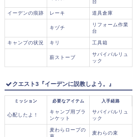
台
イーデンの痕跡
レーキ
道具倉庫
リフォーム作業
キヅチ
台
キャンプの状況
キリ
工具箱
サバイバルリュ
薪ストーブ
ック
クエスト3『イーデンに説教しよう。』
ミッション
必要なアイテム
入手経路
キャンプ用ブラ
サバイバルリュ
心配したよ！
ンケット
ック
麦わらロープの
麦わらの束
束