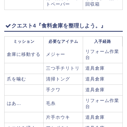
トペーパー
回収箱
クエスト4『食料倉庫を整理しよう。』
ミッション
必要なアイテム
入手経路
リフォーム作業
倉庫に移動する
メジャー
台
三つ手チリトリ
道具倉庫
爪を噛む
清掃トング
道具倉庫
手クワ
道具倉庫
リフォーム作業
はあ…
毛糸
台
片手ホウキ
道具倉庫