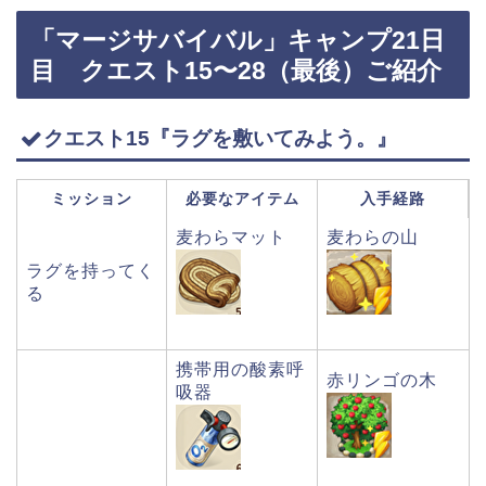
「マージサバイバル」キャンプ21日
目 クエスト15〜28（最後）ご紹介
クエスト15『ラグを敷いてみよう。』
ミッション
必要なアイテム
入手経路
麦わらマット
麦わらの山
ラグを持ってく
る
携帯用の酸素呼
赤リンゴの木
吸器