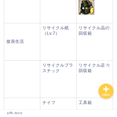
リサイクル紙
リサイクル品の
（Lv.7）
回収箱
放浪生活
お問い合わせ
リサイクルプラ
リサイクル品の
スチック
回収箱
MENU
ナイフ
工具箱
軍人だった頃
お問い合わせ