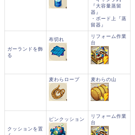
『大容量蒸留
器』
・ボード上『蒸
留器』
リフォーム作業
布切れ
台
ガーランドを飾
る
麦わらロープ
麦わらの山
リフォーム作業
ピンクッション
台
クッションを置