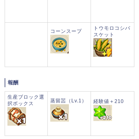
トウモロコシバ
コーンスープ
スケット
報酬
生産ブロック選
蒸留噐（Lv.1）
経験値＋210
択ボックス