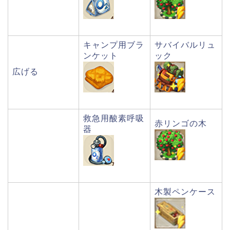
キャンプ用ブラ
サバイバルリュ
ンケット
ック
広げる
救急用酸素呼吸
赤リンゴの木
器
木製ペンケース