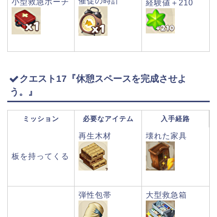
催促の時計
小型救急ポーチ
経験値＋210
クエスト17『休憩スペースを完成させよ
う。』
ミッション
必要なアイテム
入手経路
再生木材
壊れた家具
板を持ってくる
弾性包帯
大型救急箱