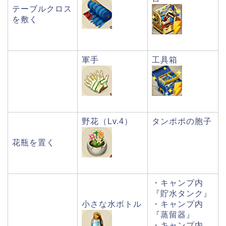
テーブルクロス
を敷く
軍手
工具箱
野花（Lv.4）
タンポポの胞子
花瓶を置く
・キャンプ内
『貯水タンク』
小さな水ボトル
・キャンプ内
『蒸留器』
・キャンプ内