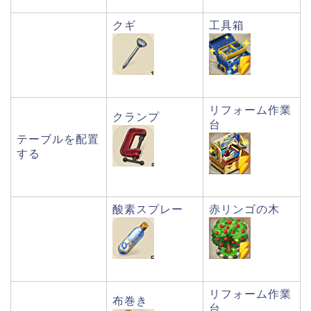
クギ
工具箱
リフォーム作業
クランプ
台
テーブルを配置
する
酸素スプレー
赤リンゴの木
リフォーム作業
布巻き
台