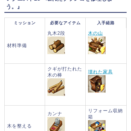
う。』
ミッション
必要なアイテム
入手経路
丸木2段
木の山
材料準備
クギが打たれた
壊れた家具
木の棒
リフォーム収納
カンナ
箱
木を整える