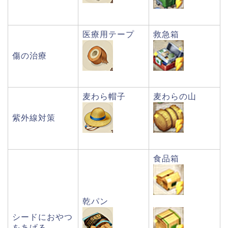
医療用テープ
救急箱
傷の治療
麦わら帽子
麦わらの山
紫外線対策
食品箱
乾パン
シードにおやつ
をあげる