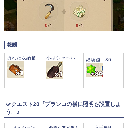
報酬
折れた収納箱
小型シャベル
経験値＋80
クエスト20『ブランコの横に照明を設置しよ
う。』
ミッション
必要なアイテム
入手経路