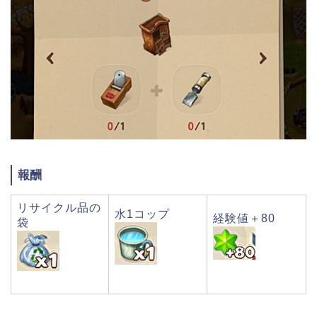
報酬
リサイクル品の
水1コップ
経験値＋80
袋