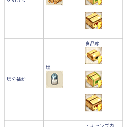
食品箱
塩
塩分補給
・キャンプ内