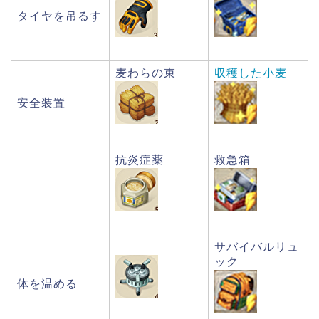
タイヤを吊るす
麦わらの束
収穫した小麦
安全装置
抗炎症薬
救急箱
サバイバルリュ
ック
体を温める