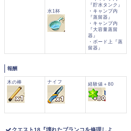
『貯水タンク』
水1杯
・キャンプ内
『蒸留器』
・キャンプ内
『大容量蒸留
器』
・ボード上『蒸
留器』
報酬
ナイフ
木の棒
経験値＋80
クエスト18『壊れたブランコを修理しよ