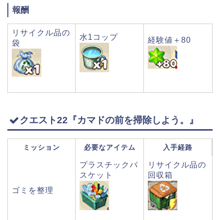
報酬
リサイクル品の
水1コップ
経験値＋80
袋
クエスト22『カマドの前を掃除しよう。』
ミッション
必要なアイテム
入手経路
プラスチックバ
リサイクル品の
スケット
回収箱
ゴミを整理