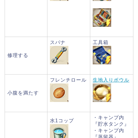
スパナ
工具箱
修理する
フレンチロール
生地入りボウル
小腹を満たす
・キャンプ内
水1コップ
『貯水タンク』
・キャンプ内
『蒸留器』