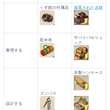
くず鉄の付属品
放置された古鉄
サバイバルリュ
防水布
ック
整理する
木製ペンケース
コンパス
設計する