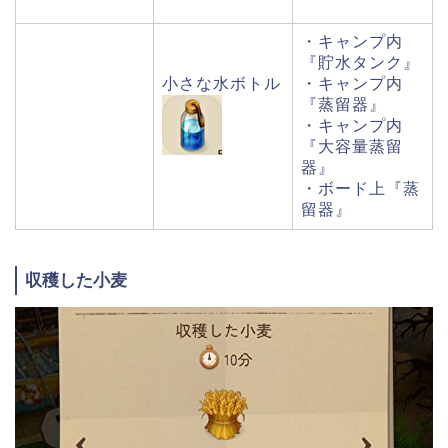
・キャンプ内
『貯水タンク』
小さな水ボトル
・キャンプ内
『蒸留器』
・キャンプ内
『大容量蒸留
器』
・ボード上『蒸
留器』
収穫した小麦