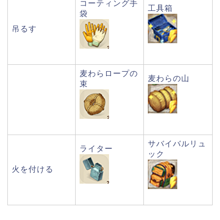
コーティング手
工具箱
袋
吊るす
麦わらロープの
麦わらの山
束
サバイバルリュ
ライター
ック
火を付ける