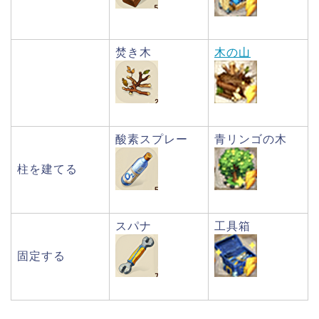
焚き木
木の山
酸素スプレー
青リンゴの木
柱を建てる
スパナ
工具箱
固定する