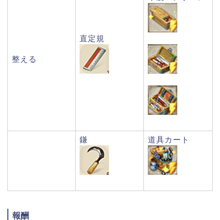
直定規
整える
鎌
道具カート
報酬