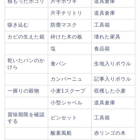
積もったホコリ
片手ホウキ
道具倉庫
片手チリトリ
道具倉庫
咳き込む
防塵マスク
工具箱
カビの生えた箱
砕けた木の板
壊れた家具
塩
食品箱
乾いたパンのか
食パン
生地入りボウル
けら
カンパーニュ
記事入りボウル
一握りの穀物
小麦1スクープ
収穫した小麦
小型シャベル
道具倉庫
賞味期限を確認
ピンセット
工具箱
する
酸素風船
赤リンゴの木