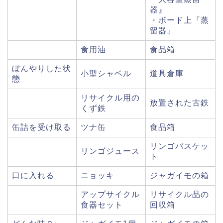
器』
・ボード上『蒸
留器』
食用油
食品箱
ぼんやりした状
小型シャベル
道具倉庫
態
リサイクル用の
放置された古鉄
くず鉄
缶詰を受け取る
ツナ缶
食品箱
リンゴバスケッ
リンゴジュース
ト
口に入れる
ニョッキ
ジャガイモの箱
アップサイクル
リサイクル品の
食器セット
回収箱