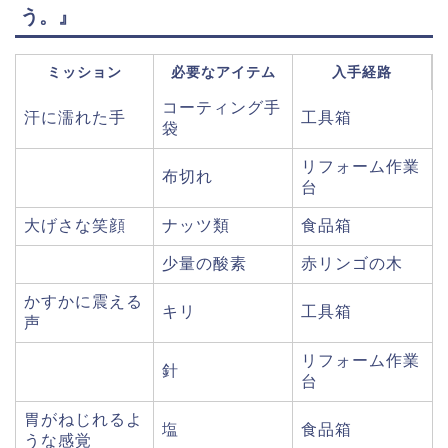
う。』
ミッション
必要なアイテム
入手経路
コーティング手
汗に濡れた手
工具箱
袋
リフォーム作業
布切れ
台
大げさな笑顔
ナッツ類
食品箱
少量の酸素
赤リンゴの木
かすかに震える
キリ
工具箱
声
リフォーム作業
針
台
胃がねじれるよ
塩
食品箱
うな感覚