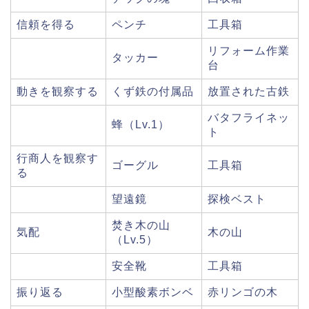
信頼を得る
ペンチ
工具箱
リフォーム作業
タッカー
台
動きを観察する
くず鉄の付属品
放置された古鉄
バタフライネッ
蜂（Lv.1）
ト
行商人を観察す
ゴーグル
工具箱
る
望遠鏡
探検ベスト
焚き木の山
気配
木の山
（Lv.5）
安全靴
工具箱
振り返る
小型酸素ボンベ
赤リンゴの木