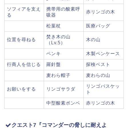
ソフィアを支え
携帯用の酸素呼
赤リンゴの木
る
吸器
松葉杖
医療バッグ
焚き木の山
位置を尋ねる
木の山
（Lv.5）
ペンキ
木製ペンケース
行商人を信じる
羅針盤
探検ベスト
麦わら帽子
麦わらの山
リンゴバスケッ
お願いをする
リンゴサラダ
ト
中型酸素ボンベ
赤リンゴの木
クエスト7『コマンダーの脅しに耐えよ