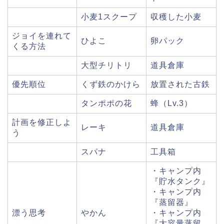
小麦1スクープ
収穫した小麦
ジョイを連れて
ひよこ
卵パック
くる方法
大型チリトリ
道具倉庫
優先順位
くず鉄のかけら
放置された古鉄
タンポポの花
蜂（Lv.3）
計画を修正しよ
レーキ
道具倉庫
う
スパナ
工具箱
・キャンプ内
『貯水タンク』
・キャンプ内
『蒸留器』
漂う思考
やかん
・キャンプ内
『大容量蒸留