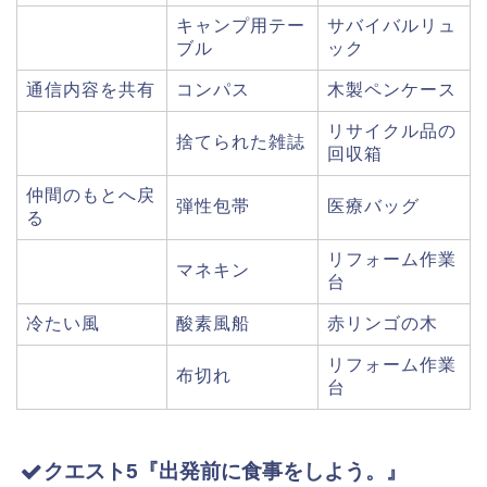
キャンプ用テー
サバイバルリュ
ブル
ック
通信内容を共有
コンパス
木製ペンケース
リサイクル品の
捨てられた雑誌
回収箱
仲間のもとへ戻
弾性包帯
医療バッグ
る
リフォーム作業
マネキン
台
冷たい風
酸素風船
赤リンゴの木
リフォーム作業
布切れ
台
クエスト5『出発前に食事をしよう。』