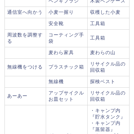
ペンキブラシ
木製ペンケース
通信室へ向かう
小麦一握り
収穫した小麦
安全靴
工具箱
周波数を調整す
コーティング手
工具箱
る
袋
麦わら家具
麦わらの山
リサイクル品の
無線機をつける
プラスチック箱
回収箱
無線機
探検ベスト
アップサイクル
リサイクル品の
あーあー
お皿セット
回収箱
・キャンプ内
『貯水タンク』
・キャンプ内
『蒸留器』