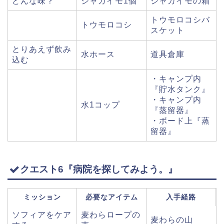
どんな味？
ジャガイモ1個
ジャガイモの箱
トウモロコシバ
トウモロコシ
スケット
とりあえず飲み
水ホース
道具倉庫
込む
・キャンプ内
『貯水タンク』
・キャンプ内
水1コップ
『蒸留器』
・ボード上『蒸
留器』
クエスト6『病院を探してみよう。』
ミッション
必要なアイテム
入手経路
ソフィアをケア
麦わらロープの
麦わらの山