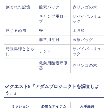
刻まれた記憶
酸素パック
赤リンゴの木
キャンプ用ロー
サバイバルリュ
プ
ック
感じる恐怖
斧
工具箱
非常用注射
医療バッグ
時限爆弾ととも
サバイバルリュ
テント
に
ック
救急用酸素呼吸
赤リンゴの木
器
クエスト8『アダムプロジェクトを調査しよ
う。』
ミッション
必要なアイテム
入手経路