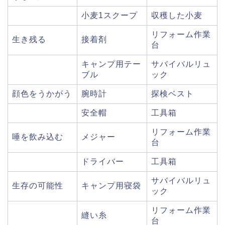
小麦1スクープ
収穫した小麦
リフォーム作業
生き残る
接着剤
台
キャンプ用テー
サバイバルリュ
ブル
ック
顔色をうかがう
腕時計
探検ベスト
安全帽
工具箱
リフォーム作業
唾を飲み込む
メジャー
台
ドライバー
工具箱
サバイバルリュ
生存の可能性
キャンプ用寝袋
ック
リフォーム作業
縫い糸
台