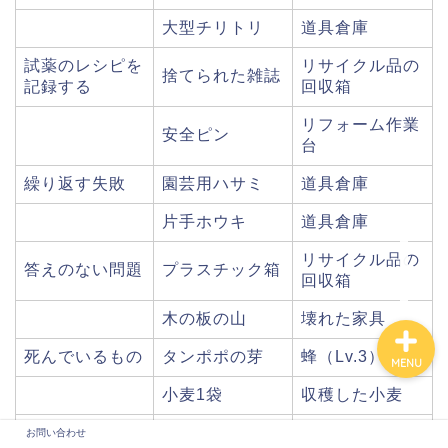
大型チリトリ
道具倉庫
試薬のレシピを
リサイクル品の
捨てられた雑誌
記録する
回収箱
リフォーム作業
安全ピン
台
繰り返す失敗
園芸用ハサミ
道具倉庫
片手ホウキ
道具倉庫
お問い合わせ
リサイクル品の
答えのない問題
プラスチック箱
回収箱
木の板の山
壊れた家具
死んでいるもの
タンポポの芽
蜂（Lv.3）
MENU
小麦1袋
収穫した小麦
リフォーム作業
お問い合わせ
茫然と見つめる
タッカー