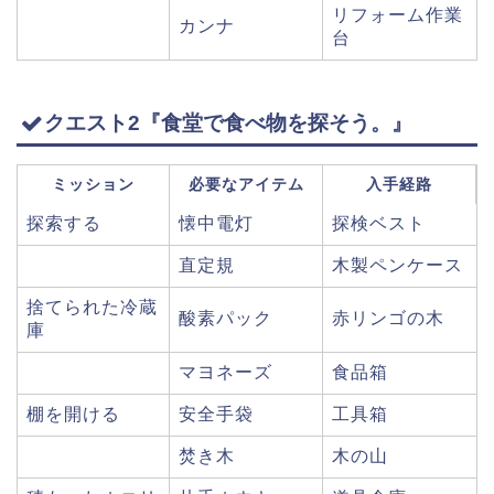
リフォーム作業
カンナ
台
クエスト2『食堂で食べ物を探そう。』
ミッション
必要なアイテム
入手経路
探索する
懐中電灯
探検ベスト
直定規
木製ペンケース
捨てられた冷蔵
酸素パック
赤リンゴの木
庫
マヨネーズ
食品箱
棚を開ける
安全手袋
工具箱
焚き木
木の山