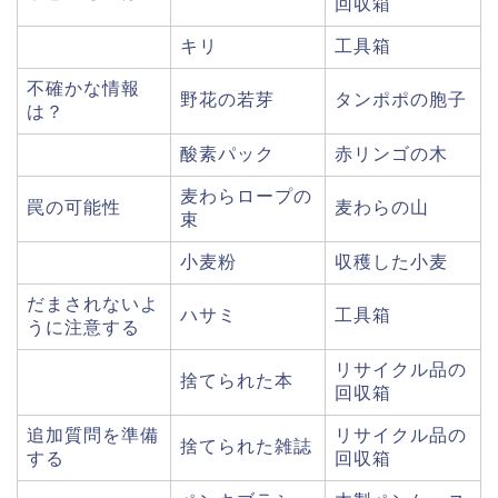
回収箱
キリ
工具箱
不確かな情報
野花の若芽
タンポポの胞子
は？
酸素パック
赤リンゴの木
麦わらロープの
罠の可能性
麦わらの山
束
小麦粉
収穫した小麦
だまされないよ
ハサミ
工具箱
うに注意する
リサイクル品の
捨てられた本
回収箱
追加質問を準備
リサイクル品の
捨てられた雑誌
する
回収箱