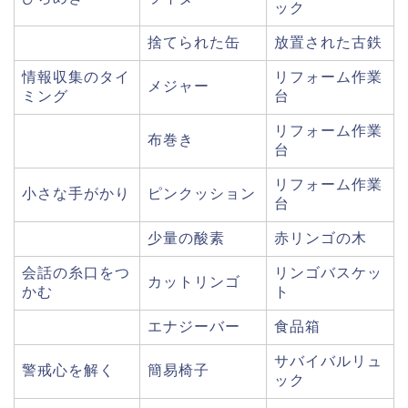
ック
捨てられた缶
放置された古鉄
情報収集のタイ
リフォーム作業
メジャー
ミング
台
リフォーム作業
布巻き
台
リフォーム作業
小さな手がかり
ピンクッション
台
少量の酸素
赤リンゴの木
会話の糸口をつ
リンゴバスケッ
カットリンゴ
かむ
ト
エナジーバー
食品箱
サバイバルリュ
警戒心を解く
簡易椅子
ック