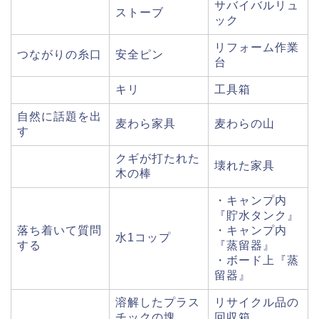
サバイバルリュ
ストーブ
ック
リフォーム作業
つながりの糸口
安全ピン
台
キリ
工具箱
自然に話題を出
麦わら家具
麦わらの山
す
クギが打たれた
壊れた家具
木の棒
・キャンプ内
『貯水タンク』
落ち着いて質問
・キャンプ内
水1コップ
する
『蒸留器』
・ボード上『蒸
留器』
溶解したプラス
リサイクル品の
チックの塊
回収箱