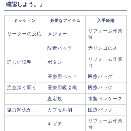
確認しよう。』
ミッション
必要なアイテム
入手経路
リフォーム作業
リーダーの反応
メジャー
台
酸素パック
赤リンゴの木
リフォーム作業
詳しい説明
ボタン
台
医療用ベッド
医療バッグ
注意深く聞く
医療用吸引機
医療バッグ
直定規
木製ペンケース
協力関係か…
カプセル剤
医療バッグ
リフォーム作業
キヅチ
台