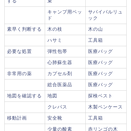
する
束
キャンプ用ベッ
サバイバルリュ
ド
ック
素早く判断する
木の枝
木の山
ハサミ
工具箱
必要な処置
弾性包帯
医療バッグ
心肺蘇生器
医療バッグ
非常用の薬
カプセル剤
医療バッグ
総合医薬品
医療バッグ
地図を確認する
地図
探検ベスト
クレパス
木製ペンケース
移動計画
安全靴
工具箱
少量の酸素
赤リンゴの木