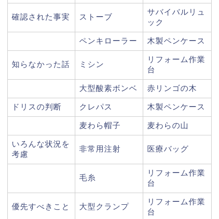
サバイバルリュ
確認された事実
ストーブ
ック
ペンキローラー
木製ペンケース
リフォーム作業
知らなかった話
ミシン
台
大型酸素ボンベ
赤リンゴの木
ドリスの判断
クレパス
木製ペンケース
麦わら帽子
麦わらの山
いろんな状況を
非常用注射
医療バッグ
考慮
リフォーム作業
毛糸
台
リフォーム作業
優先すべきこと
大型クランプ
台