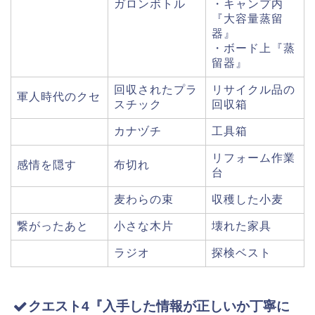
ガロンボトル
・キャンプ内
『大容量蒸留
器』
・ボード上『蒸
留器』
回収されたプラ
リサイクル品の
軍人時代のクセ
スチック
回収箱
カナヅチ
工具箱
リフォーム作業
感情を隠す
布切れ
台
麦わらの束
収穫した小麦
繋がったあと
小さな木片
壊れた家具
ラジオ
探検ベスト
クエスト4『入手した情報が正しいか丁寧に