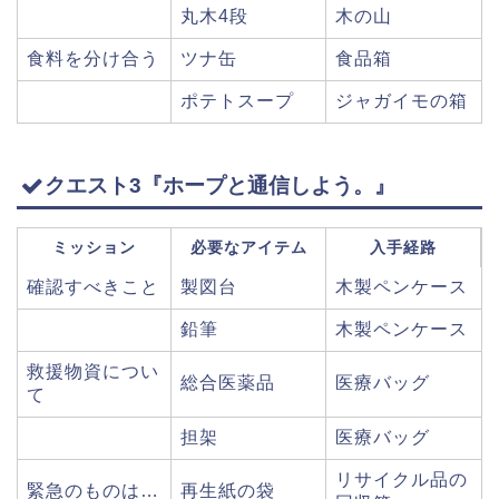
丸木4段
木の山
食料を分け合う
ツナ缶
食品箱
ポテトスープ
ジャガイモの箱
クエスト3『ホープと通信しよう。』
ミッション
必要なアイテム
入手経路
確認すべきこと
製図台
木製ペンケース
鉛筆
木製ペンケース
救援物資につい
総合医薬品
医療バッグ
て
担架
医療バッグ
リサイクル品の
緊急のものは…
再生紙の袋