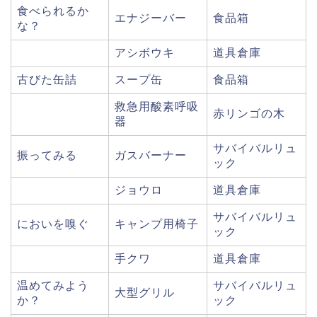
食べられるか
エナジーバー
食品箱
な？
アシボウキ
道具倉庫
古びた缶詰
スープ缶
食品箱
救急用酸素呼吸
赤リンゴの木
器
サバイバルリュ
振ってみる
ガスバーナー
ック
ジョウロ
道具倉庫
サバイバルリュ
においを嗅ぐ
キャンプ用椅子
ック
手クワ
道具倉庫
温めてみよう
サバイバルリュ
大型グリル
か？
ック