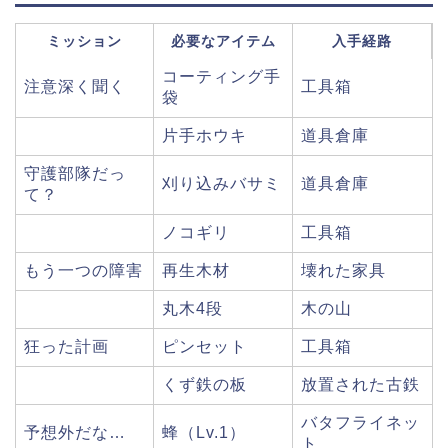
ミッション
必要なアイテム
入手経路
コーティング手
注意深く聞く
工具箱
袋
片手ホウキ
道具倉庫
守護部隊だっ
刈り込みバサミ
道具倉庫
て？
ノコギリ
工具箱
もう一つの障害
再生木材
壊れた家具
丸木4段
木の山
狂った計画
ピンセット
工具箱
くず鉄の板
放置された古鉄
バタフライネッ
予想外だな…
蜂（Lv.1）
ト