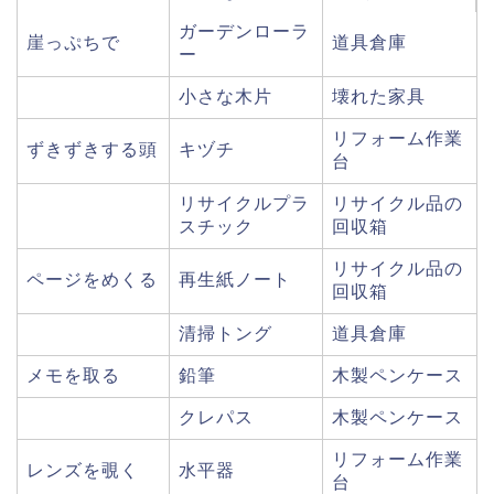
ガーデンローラ
崖っぷちで
道具倉庫
ー
小さな木片
壊れた家具
リフォーム作業
ずきずきする頭
キヅチ
台
リサイクルプラ
リサイクル品の
スチック
回収箱
リサイクル品の
ページをめくる
再生紙ノート
回収箱
清掃トング
道具倉庫
メモを取る
鉛筆
木製ペンケース
クレパス
木製ペンケース
リフォーム作業
レンズを覗く
水平器
台