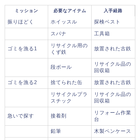
ミッション
必要なアイテム
入手経路
振りほどく
ホイッスル
探検ベスト
スパナ
工具箱
リサイクル用の
ゴミを漁る1
放置された古鉄
くず鉄
リサイクル品の
段ボール
回収箱
ゴミを漁る2
捨てられた缶
放置された古鉄
リサイクルプラ
リサイクル品の
スチック
回収箱
リフォーム作業
急いで探す
接着剤
台
鉛筆
木製ペンケース