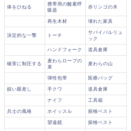
携帯用の酸素呼
体をひねる
赤リンゴの木
吸器
再生木材
壊れた家具
サバイバルリュ
決定的な一撃
トーチ
ック
ハンドフォーク
道具倉庫
麦わらロープの
確実に制圧する
麦わらの山
束
弾性包帯
医療バッグ
鋭い眼差し
手クワ
道具倉庫
ナイフ
工具箱
兵士の風格
ホイッスル
探検ベスト
望遠鏡
探検ベスト