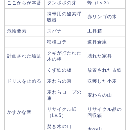
ここからが本番
タンポポの芽
蜂（Lv.3）
携帯用の酸素呼
赤リンゴの木
吸器
危険要素
スパナ
工具箱
移植ゴテ
道具倉庫
クギが打たれた
計画された騒乱
壊れた家具
木の棒
くず鉄の板
放置された古鉄
ドリスを止める
麦わらの束
収穫した小麦
麦わらロープの
麦わらの山
束
リサイクル紙
リサイクル品の
かすかな音
（Lv.5）
回収箱
焚き木の山
木の山