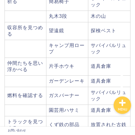
祈る
簡易椅子
ック
丸木3段
木の山
収容所を見つめ
望遠鏡
探検ベスト
る
キャンプ用ロー
サバイバルリュ
プ
ック
仲間たちを思い
片手ホウキ
道具倉庫
浮かべる
お問い合わせ
ガーデンレーキ
道具倉庫
サバイバルリュ
燃料を確認する
ガスバーナー
ック
MENU
園芸用ハサミ
道具倉庫
トラックを見つ
くず鉄の部品
放置された古鉄
める
お問い合わせ