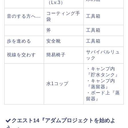
（Lv.3）
コーティング手
音のする方へ…
工具箱
袋
斧
工具箱
歩を進める
安全靴
工具箱
サバイバルリュ
視線を交わす
簡易椅子
ック
・キャンプ内
『貯水タンク』
・キャンプ内
水1コップ
『蒸留器』
・ボード上『蒸
留器』
クエスト14『アダムプロジェクトを始めよ