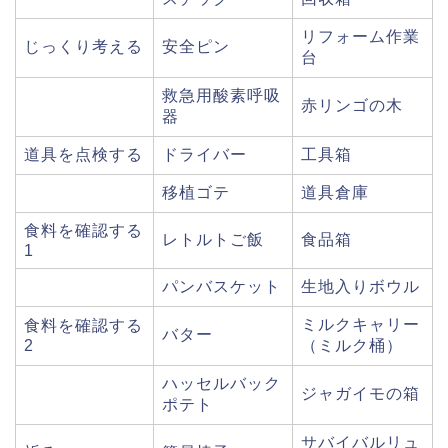
リフォーム作業
じっくり考える
安全ピン
台
救急用酸素呼吸
赤リンゴの木
器
道具を点検する
ドライバー
工具箱
移植ゴテ
道具倉庫
食料を確認する
レトルトご飯
食品箱
1
パンバスケット
生地入りボウル
ミルクキャリー
食料を確認する
バター
2
（ミルク桶）
ハッセルバック
ジャガイモの箱
ポテト
サバイバルリュ