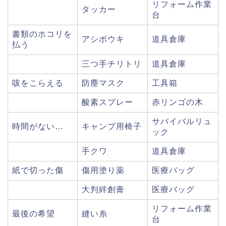
リフォーム作業
タッカー
台
書類のホコリを
アシボウキ
道具倉庫
払う
三つ手チリトリ
道具倉庫
咳をこらえる
防塵マスク
工具箱
酸素スプレー
赤リンゴの木
サバイバルリュ
時間がない…
キャンプ用椅子
ック
手クワ
道具倉庫
紙で切った傷
傷用塗り薬
医療バッグ
大判絆創膏
医療バッグ
リフォーム作業
最後の希望
縫い糸
台