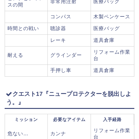
非常用注射
医療バッグ
スの間
コンパス
木製ペンケース
時間との戦い
聴診器
医療バッグ
レーキ
道具倉庫
リフォーム作業
耐える
グラインダー
台
手押し車
道具倉庫
クエスト17『ニュープロテクターを脱出しよ
う。』
ミッション
必要なアイテム
入手経路
リフォーム作業
危ない…
カンナ
台