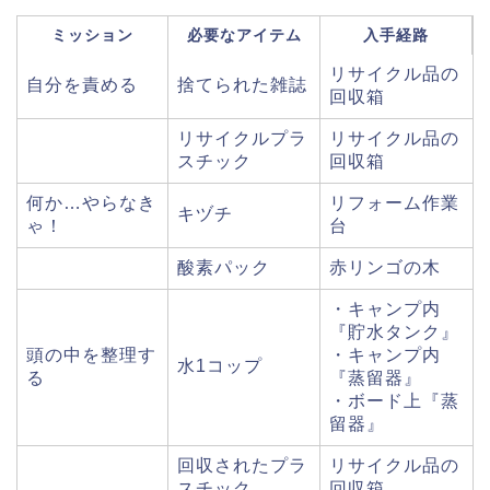
ミッション
必要なアイテム
入手経路
リサイクル品の
自分を責める
捨てられた雑誌
回収箱
リサイクルプラ
リサイクル品の
スチック
回収箱
何か…やらなき
リフォーム作業
キヅチ
ゃ！
台
酸素パック
赤リンゴの木
・キャンプ内
『貯水タンク』
頭の中を整理す
・キャンプ内
水1コップ
る
『蒸留器』
・ボード上『蒸
留器』
回収されたプラ
リサイクル品の
スチック
回収箱