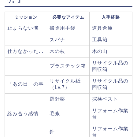
う。』
ミッション
必要なアイテム
入手経路
止まらない涙
掃除用手袋
道具倉庫
スパナ
工具箱
仕方なかった…
木の枝
木の山
リサイクル品の
プラスチック箱
回収箱
リサイクル紙
リサイクル品の
「あの日」の事
（Lv.7）
回収箱
羅針盤
探検ベスト
リフォーム作業
絡み合う感情
毛糸
台
リフォーム作業
針
台