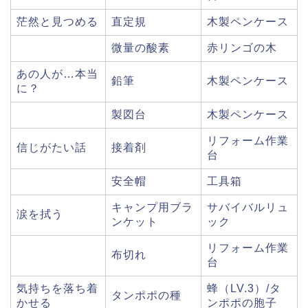
茫然と見つめる
直定規
木製ペンケース
微量の酸素
赤リンゴの木
あの人が…本当
鉛筆
木製ペンケース
に？
製図台
木製ペンケース
リフォーム作業
信じがたい話
接着剤
台
安全帽
工具箱
キャンプ用ブラ
サバイバルリュ
涙を拭う
ンケット
ック
リフォーム作業
布切れ
台
気持ちを落ち着
蜂（LV.3）/タ
タンポポの種
かせる
ンポポの胞子