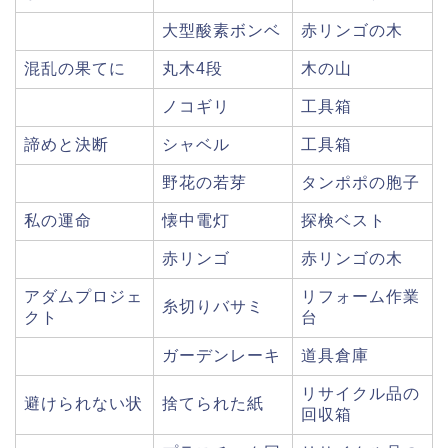
大型酸素ボンベ
赤リンゴの木
混乱の果てに
丸木4段
木の山
ノコギリ
工具箱
諦めと決断
シャベル
工具箱
野花の若芽
タンポポの胞子
私の運命
懐中電灯
探検ベスト
赤リンゴ
赤リンゴの木
アダムプロジェ
リフォーム作業
糸切りバサミ
クト
台
ガーデンレーキ
道具倉庫
リサイクル品の
避けられない状
捨てられた紙
回収箱