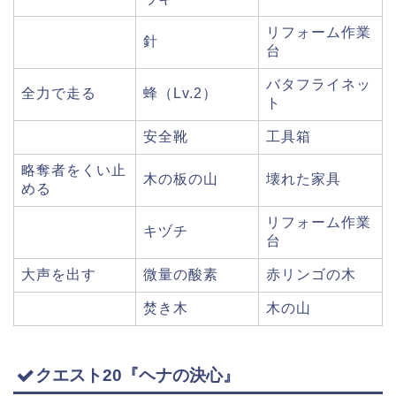
リフォーム作業
針
台
バタフライネッ
全力で走る
蜂（Lv.2）
ト
安全靴
工具箱
略奪者をくい止
木の板の山
壊れた家具
める
リフォーム作業
キヅチ
台
大声を出す
微量の酸素
赤リンゴの木
焚き木
木の山
クエスト20『ヘナの決心』