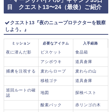
「マージサバイバル」キャンプ35日
目 クエスト13〜24（最後）ご紹介
クエスト13『夜のニュープロテクターを観察
しよう。』
ミッション
必要なアイテム
入手経路
夜に潜んだ影
ビスケット
食品箱
アシボウキ
道具倉庫
捕虜を注視する
麦わらロープ
麦わらの山
移植ゴテ
道具倉庫
巡回ルートの確
地図
探検ベスト
認
酸素パック
赤リンゴの木