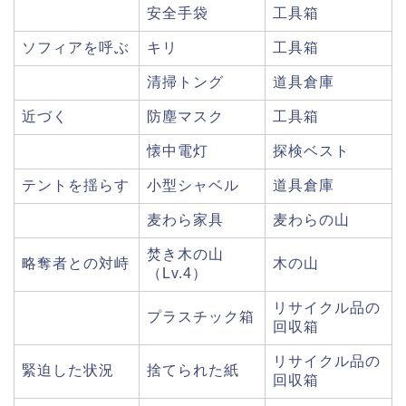
安全手袋
工具箱
ソフィアを呼ぶ
キリ
工具箱
清掃トング
道具倉庫
近づく
防塵マスク
工具箱
懐中電灯
探検ベスト
テントを揺らす
小型シャベル
道具倉庫
麦わら家具
麦わらの山
焚き木の山
略奪者との対峙
木の山
（Lv.4）
リサイクル品の
プラスチック箱
回収箱
リサイクル品の
緊迫した状況
捨てられた紙
回収箱