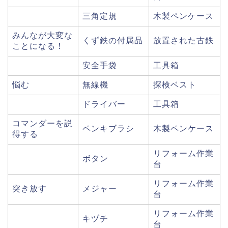
三角定規
木製ペンケース
みんなが大変な
くず鉄の付属品
放置された古鉄
ことになる！
安全手袋
工具箱
悩む
無線機
探検ベスト
ドライバー
工具箱
コマンダーを説
ペンキブラシ
木製ペンケース
得する
リフォーム作業
ボタン
台
リフォーム作業
突き放す
メジャー
台
リフォーム作業
キヅチ
台