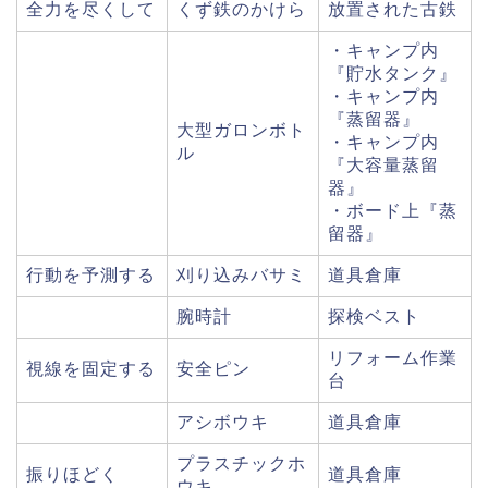
全力を尽くして
くず鉄のかけら
放置された古鉄
・キャンプ内
『貯水タンク』
・キャンプ内
『蒸留器』
大型ガロンボト
・キャンプ内
ル
『大容量蒸留
器』
・ボード上『蒸
留器』
行動を予測する
刈り込みバサミ
道具倉庫
腕時計
探検ベスト
リフォーム作業
視線を固定する
安全ピン
台
アシボウキ
道具倉庫
プラスチックホ
振りほどく
道具倉庫
ウキ