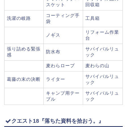
スケット
回収箱
コーティング手
洗濯の岐路
工具箱
袋
リフォーム作業
ノギス
台
張り詰める緊張
サバイバルリュ
防水布
感
ック
麦わらロープ
麦わらの山
サバイバルリュ
葛藤の末の決断
ライター
ック
キャンプ用テー
サバイバルリュ
ブル
ック
クエスト18『落ちた資料を拾おう。』