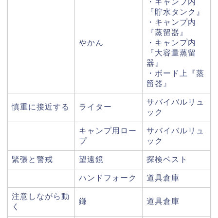
・キャンプ内
『貯水タンク』
・キャンプ内
『蒸留器』
やかん
・キャンプ内
『大容量蒸留
器』
・ボード上『蒸
留器』
サバイバルリュ
慎重に接近する
ライター
ック
キャンプ用ロー
サバイバルリュ
プ
ック
緊張と警戒
望遠鏡
探検ベスト
ハンドフォーク
道具倉庫
注意しながら動
鎌
道具倉庫
く