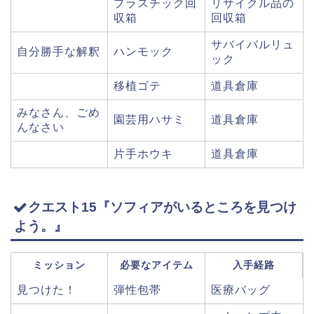
プラスチック回
リサイクル品の
収箱
回収箱
サバイバルリュ
自分勝手な解釈
ハンモック
ック
移植ゴテ
道具倉庫
みなさん、ごめ
園芸用ハサミ
道具倉庫
んなさい
片手ホウキ
道具倉庫
クエスト15『ソフィアがいるところを見つけ
よう。』
ミッション
必要なアイテム
入手経路
見つけた！
弾性包帯
医療バッグ