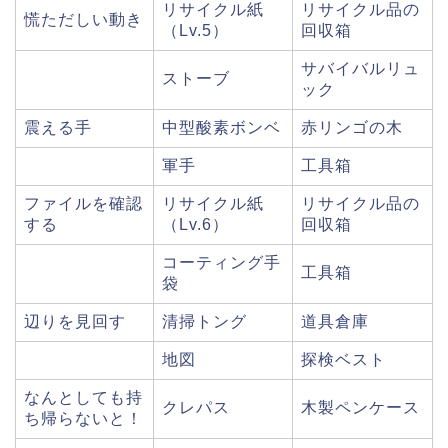
リサイクル紙
リサイクル品の
慌ただしい動き
（Lv.5）
回収箱
サバイバルリュ
ストーブ
ック
震える手
中型酸素ボンベ
赤リンゴの木
軍手
工具箱
ファイルを確認
リサイクル紙
リサイクル品の
する
（Lv.6）
回収箱
コーティング手
工具箱
袋
辺りを見回す
清掃トング
道具倉庫
地図
探検ベスト
なんとしても持
クレパス
木製ペンケース
ち帰らないと！