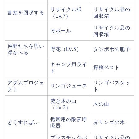
リサイクル紙
リサイクル品の
書類を回収する
（Lv.7）
回収箱
リサイクル品の
段ボール
回収箱
仲間たちを思い
野花（Lv.5）
タンポポの胞子
浮かべる
キャンプ用ライ
探検ベスト
ト
アダムプロジェ
リンゴバスケッ
リンゴジュース
クト
ト
焚き木の山
木の山
（Lv.3）
携帯用の酸素呼
どうすれば…
赤リンゴの木
吸器
プラスチックバ
リサイクル品の