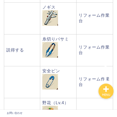
ノギス
リフォーム作業
台
糸切りバサミ
リフォーム作業
説得する
台
お問い合わせ
安全ピン
リフォーム作業
台
MENU
野花（Lv.4）
お問い合わせ
テナル！
タンポポの胞子