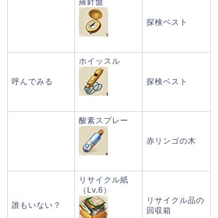
羅針盤
探検ベスト
ホイッスル
呼んでみる
探検ベスト
酸素スプレー
赤リンゴの木
リサイクル紙
（Lv.6）
リサイクル品の
誰もいない？
回収箱