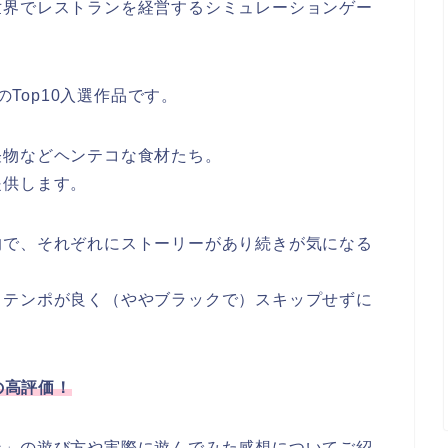
世界でレストランを経営するシミュレーションゲー
l 2022のTop10入選作品です。
怪物などヘンテコな食材たち。
提供します。
的で、それぞれにストーリーがあり続きが気になる
もテンポが良く（ややブラックで）スキップせずに
4.8の高評価！
ン」の遊び方や実際に遊んでみた感想についてご紹