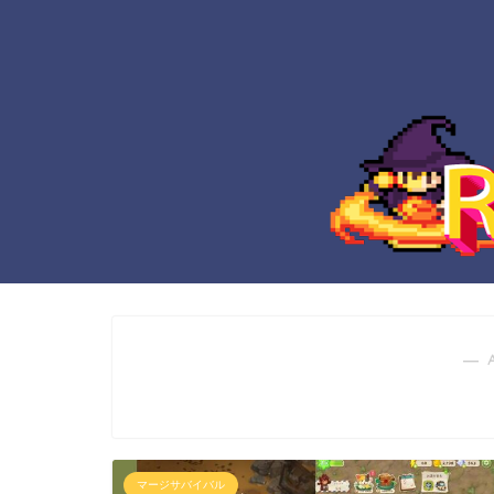
― 
マージサバイバル